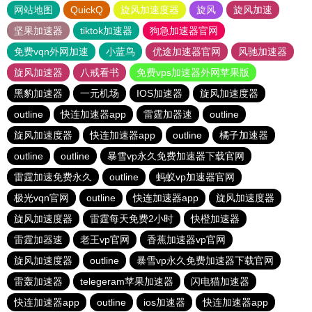
网站地图
QuickQ
旋风加速度器
旋风
旋风加速
坚果加速器
tiktok加速器
狗急加速器官网
免费vqn外网加速
小蓝鸟
优途加速器官网
风驰加速器
旋风加速器
八戒看书
免费vps加速器外网苹果版
黑豹加速器
一元机场
IOS加速器
旋风加速度器
outline
快连加速器app
雷霆加器速
outline
旋风加速度器
快连加速器app
outline
橘子加速器
outline
outline
暴雪vp永久免费加速器下载官网
雷霆加速免费永久
outline
蚂蚁vp加速器官网
极光vqn官网
outline
快连加速器app
旋风加速度器
旋风加速度器
雷霆每天免费2小时
快橙加速器
雷霆加器速
老王vp官网
香蕉加速器vp官网
旋风加速度器
outline
暴雪vp永久免费加速器下载官网
雷轰加速器
telegeram苹果加速器
闪电猫加速器
快连加速器app
outline
ios加速器
快连加速器app