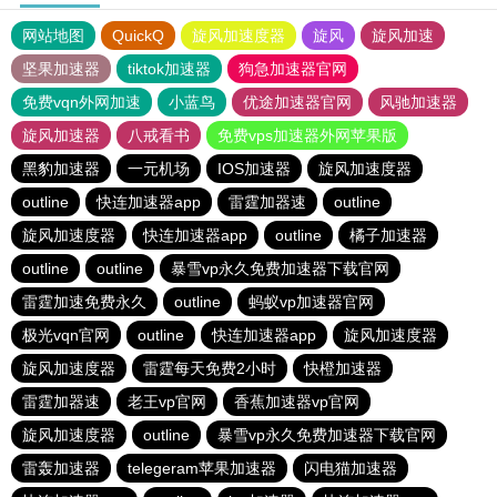
网站地图
QuickQ
旋风加速度器
旋风
旋风加速
坚果加速器
tiktok加速器
狗急加速器官网
免费vqn外网加速
小蓝鸟
优途加速器官网
风驰加速器
旋风加速器
八戒看书
免费vps加速器外网苹果版
黑豹加速器
一元机场
IOS加速器
旋风加速度器
outline
快连加速器app
雷霆加器速
outline
旋风加速度器
快连加速器app
outline
橘子加速器
outline
outline
暴雪vp永久免费加速器下载官网
雷霆加速免费永久
outline
蚂蚁vp加速器官网
极光vqn官网
outline
快连加速器app
旋风加速度器
旋风加速度器
雷霆每天免费2小时
快橙加速器
雷霆加器速
老王vp官网
香蕉加速器vp官网
旋风加速度器
outline
暴雪vp永久免费加速器下载官网
雷轰加速器
telegeram苹果加速器
闪电猫加速器