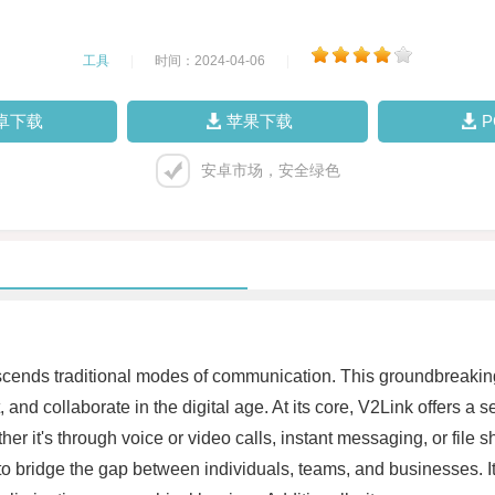
工具
|
时间：2024-04-06
|
卓下载
苹果下载
安卓市场，安全绿色
scends traditional modes of communication. This groundbreakin
and collaborate in the digital age. At its core, V2Link offers a s
er it's through voice or video calls, instant messaging, or file
to bridge the gap between individuals, teams, and businesses. Its