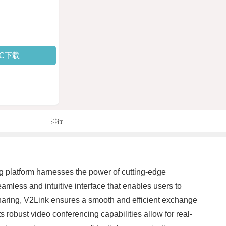
PC下载
排行
g platform harnesses the power of cutting-edge
eamless and intuitive interface that enables users to
 sharing, V2Link ensures a smooth and efficient exchange
 robust video conferencing capabilities allow for real-