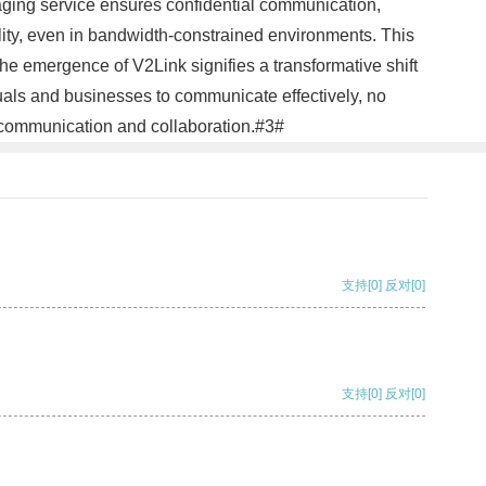
ssaging service ensures confidential communication,
ality, even in bandwidth-constrained environments. This
the emergence of V2Link signifies a transformative shift
uals and businesses to communicate effectively, no
tal communication and collaboration.#3#
支持
[0]
反对
[0]
支持
[0]
反对
[0]