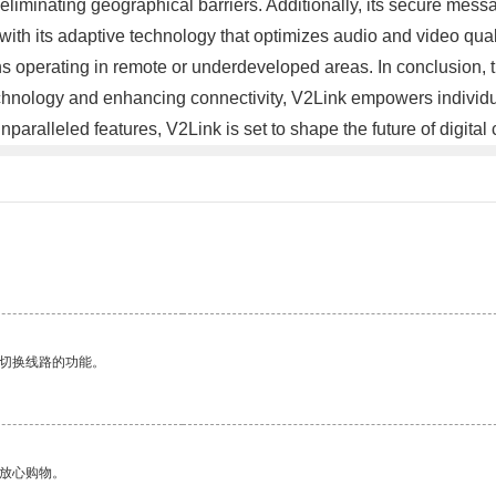
d eliminating geographical barriers. Additionally, its secure me
 with its adaptive technology that optimizes audio and video qu
ons operating in remote or underdeveloped areas. In conclusion, 
technology and enhancing connectivity, V2Link empowers individ
 unparalleled features, V2Link is set to shape the future of digi
动切换线路的功能。
够放心购物。