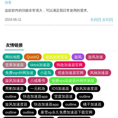
游客
这款软件的功能非常强大，可以满足我日常使用的需求。
2024-06-11
支持
[0]
反对
[0]
友情链接
网站地图
QuickQ
旋风加速度器
旋风
旋风加速
坚果加速器
tiktok加速器
狗急加速器官网
免费vqn外网加速
小蓝鸟
优途加速器官网
风驰加速器
旋风加速器
八戒看书
免费vps加速器外网苹果版
黑豹加速器
一元机场
IOS加速器
旋风加速度器
outline
快连加速器app
雷霆加器速
outline
旋风加速度器
快连加速器app
outline
橘子加速器
outline
outline
暴雪vp永久免费加速器下载官网