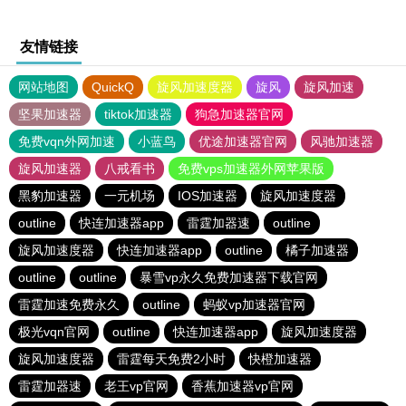
友情链接
网站地图
QuickQ
旋风加速度器
旋风
旋风加速
坚果加速器
tiktok加速器
狗急加速器官网
免费vqn外网加速
小蓝鸟
优途加速器官网
风驰加速器
旋风加速器
八戒看书
免费vps加速器外网苹果版
黑豹加速器
一元机场
IOS加速器
旋风加速度器
outline
快连加速器app
雷霆加器速
outline
旋风加速度器
快连加速器app
outline
橘子加速器
outline
outline
暴雪vp永久免费加速器下载官网
雷霆加速免费永久
outline
蚂蚁vp加速器官网
极光vqn官网
outline
快连加速器app
旋风加速度器
旋风加速度器
雷霆每天免费2小时
快橙加速器
雷霆加器速
老王vp官网
香蕉加速器vp官网