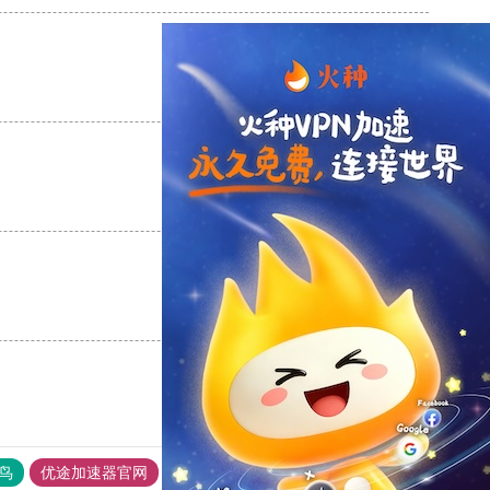
支持
[0]
反对
[0]
支持
[0]
反对
[0]
支持
[0]
反对
[0]
鸟
优途加速器官网
风驰加速器
旋风加速器
八戒看书