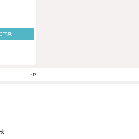
PC下载
排行
载。