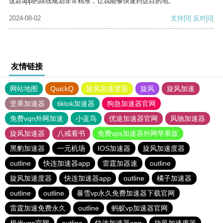
这款app的路线规划非常精准，让我能够快速到达目的地。
2024-08-02
支持
[0]
反对
[0]
友情链接
网站地图
QuickQ
旋风加速度器
旋风
旋风加速
坚果加速器
tiktok加速器
狗急加速器官网
免费vqn外网加速
小蓝鸟
优途加速器官网
风驰加速器
旋风加速器
八戒看书
免费vps加速器外网苹果版
黑豹加速器
一元机场
IOS加速器
旋风加速度器
outline
快连加速器app
雷霆加器速
outline
旋风加速度器
快连加速器app
outline
橘子加速器
outline
outline
暴雪vp永久免费加速器下载官网
雷霆加速免费永久
outline
蚂蚁vp加速器官网