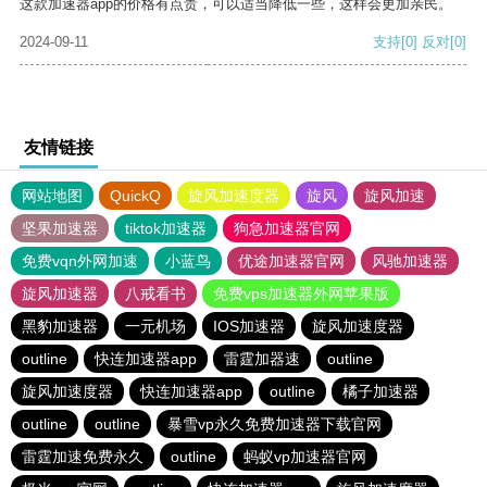
这款加速器app的价格有点贵，可以适当降低一些，这样会更加亲民。
2024-09-11
支持
[0]
反对
[0]
友情链接
网站地图
QuickQ
旋风加速度器
旋风
旋风加速
坚果加速器
tiktok加速器
狗急加速器官网
免费vqn外网加速
小蓝鸟
优途加速器官网
风驰加速器
旋风加速器
八戒看书
免费vps加速器外网苹果版
黑豹加速器
一元机场
IOS加速器
旋风加速度器
outline
快连加速器app
雷霆加器速
outline
旋风加速度器
快连加速器app
outline
橘子加速器
outline
outline
暴雪vp永久免费加速器下载官网
雷霆加速免费永久
outline
蚂蚁vp加速器官网