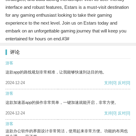
interface and robust features, Estars is a must-visit destination
for any gaming enthusiast looking to take their gaming
experience to the next level. Join us on Estars today and
embark on an unforgettable gaming journey that will keep you
entertained for hours on end.#3#
评论
游客
这款app的路线规划非常精准，让我能够快速到达目的地。
2024-12-24
支持
[0]
反对
[0]
游客
这款加速器app的操作非常简单，一键加速就能开启，非常方便。
2024-12-24
支持
[0]
反对
[0]
游客
这款办公软件的界面设计非常简洁，使用起来非常方便。功能的布局也