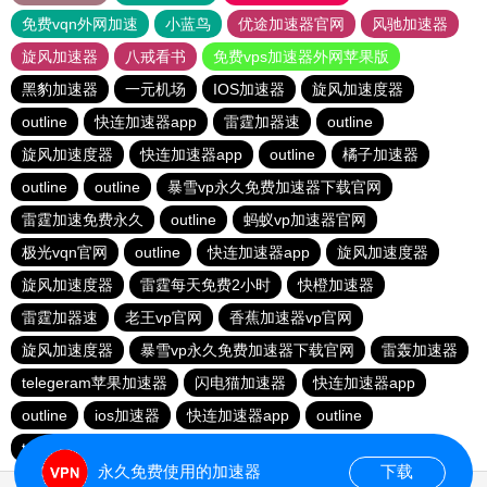
免费vqn外网加速
小蓝鸟
优途加速器官网
风驰加速器
旋风加速器
八戒看书
免费vps加速器外网苹果版
黑豹加速器
一元机场
IOS加速器
旋风加速度器
outline
快连加速器app
雷霆加器速
outline
旋风加速度器
快连加速器app
outline
橘子加速器
outline
outline
暴雪vp永久免费加速器下载官网
雷霆加速免费永久
outline
蚂蚁vp加速器官网
极光vqn官网
outline
快连加速器app
旋风加速度器
旋风加速度器
雷霆每天免费2小时
快橙加速器
雷霆加器速
老王vp官网
香蕉加速器vp官网
旋风加速度器
暴雪vp永久免费加速器下载官网
雷轰加速器
telegeram苹果加速器
闪电猫加速器
快连加速器app
outline
ios加速器
快连加速器app
outline
tyl加速器官网
极光加速器官网
旋风加速度器
永久免费使用的加速器
下载