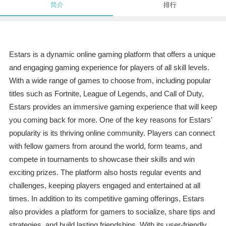
简介
排行
Estars is a dynamic online gaming platform that offers a unique
and engaging gaming experience for players of all skill levels.
With a wide range of games to choose from, including popular
titles such as Fortnite, League of Legends, and Call of Duty,
Estars provides an immersive gaming experience that will keep
you coming back for more. One of the key reasons for Estars'
popularity is its thriving online community. Players can connect
with fellow gamers from around the world, form teams, and
compete in tournaments to showcase their skills and win
exciting prizes. The platform also hosts regular events and
challenges, keeping players engaged and entertained at all
times. In addition to its competitive gaming offerings, Estars
also provides a platform for gamers to socialize, share tips and
strategies, and build lasting friendships. With its user-friendly