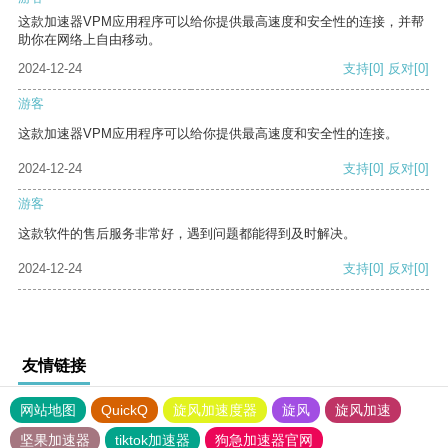
这款加速器VPM应用程序可以给你提供最高速度和安全性的连接，并帮
助你在网络上自由移动。
2024-12-24
支持
[0]
反对
[0]
游客
这款加速器VPM应用程序可以给你提供最高速度和安全性的连接。
2024-12-24
支持
[0]
反对
[0]
游客
这款软件的售后服务非常好，遇到问题都能得到及时解决。
2024-12-24
支持
[0]
反对
[0]
友情链接
网站地图
QuickQ
旋风加速度器
旋风
旋风加速
坚果加速器
tiktok加速器
狗急加速器官网