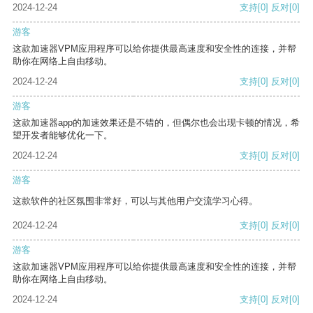
2024-12-24
支持
[0]
反对
[0]
游客
这款加速器VPM应用程序可以给你提供最高速度和安全性的连接，并帮
助你在网络上自由移动。
2024-12-24
支持
[0]
反对
[0]
游客
这款加速器app的加速效果还是不错的，但偶尔也会出现卡顿的情况，希
望开发者能够优化一下。
2024-12-24
支持
[0]
反对
[0]
游客
这款软件的社区氛围非常好，可以与其他用户交流学习心得。
2024-12-24
支持
[0]
反对
[0]
游客
这款加速器VPM应用程序可以给你提供最高速度和安全性的连接，并帮
助你在网络上自由移动。
2024-12-24
支持
[0]
反对
[0]