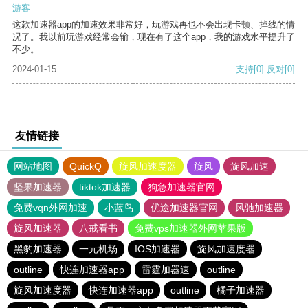
游客
这款加速器app的加速效果非常好，玩游戏再也不会出现卡顿、掉线的情
况了。我以前玩游戏经常会输，现在有了这个app，我的游戏水平提升了
不少。
2024-01-15
支持
[0]
反对
[0]
友情链接
网站地图
QuickQ
旋风加速度器
旋风
旋风加速
坚果加速器
tiktok加速器
狗急加速器官网
免费vqn外网加速
小蓝鸟
优途加速器官网
风驰加速器
旋风加速器
八戒看书
免费vps加速器外网苹果版
黑豹加速器
一元机场
IOS加速器
旋风加速度器
outline
快连加速器app
雷霆加器速
outline
旋风加速度器
快连加速器app
outline
橘子加速器