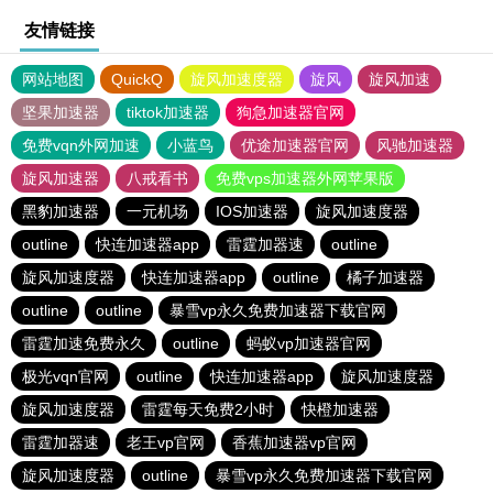
友情链接
网站地图
QuickQ
旋风加速度器
旋风
旋风加速
坚果加速器
tiktok加速器
狗急加速器官网
免费vqn外网加速
小蓝鸟
优途加速器官网
风驰加速器
旋风加速器
八戒看书
免费vps加速器外网苹果版
黑豹加速器
一元机场
IOS加速器
旋风加速度器
outline
快连加速器app
雷霆加器速
outline
旋风加速度器
快连加速器app
outline
橘子加速器
outline
outline
暴雪vp永久免费加速器下载官网
雷霆加速免费永久
outline
蚂蚁vp加速器官网
极光vqn官网
outline
快连加速器app
旋风加速度器
旋风加速度器
雷霆每天免费2小时
快橙加速器
雷霆加器速
老王vp官网
香蕉加速器vp官网
旋风加速度器
outline
暴雪vp永久免费加速器下载官网