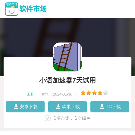
小语加速器7天试用
工具
|
时间：2024-01-30
|
安卓下载
苹果下载
PC下载
安卓市场，安全绿色