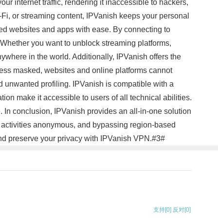
r internet traffic, rendering it inaccessible to hackers,
-Fi, or streaming content, IPVanish keeps your personal
icted websites and apps with ease. By connecting to
. Whether you want to unblock streaming platforms,
ywhere in the world. Additionally, IPVanish offers the
ress masked, websites and online platforms cannot
nd unwanted profiling. IPVanish is compatible with a
on make it accessible to users of all technical abilities.
 In conclusion, IPVanish provides an all-in-one solution
ine activities anonymous, and bypassing region-based
y, and preserve your privacy with IPVanish VPN.#3#
支持
[0]
反对
[0]