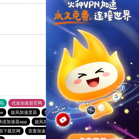
支持
[0]
反对
[0]
支持
[0]
反对
[0]
鸟
优途加速器官网
风驰加速器
旋风加速器
八戒看书
ne
旋风加速度器
快连加速器app
outline
橘子加速器
快连加速器app
旋风加速度器
旋风加速度器
速器下载官网
雷轰加速器
telegeram苹果加速器