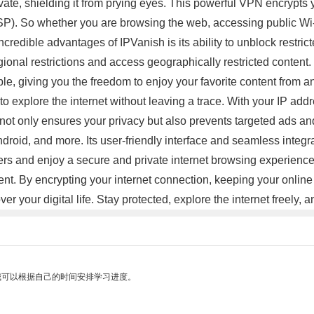
e, shielding it from prying eyes. This powerful VPN encrypts you
ISP). So whether you are browsing the web, accessing public Wi
incredible advantages of IPVanish is its ability to unblock restr
onal restrictions and access geographically restricted content
le, giving you the freedom to enjoy your favorite content from an
xplore the internet without leaving a trace. With your IP add
is not only ensures your privacy but also prevents targeted ads a
id, and more. Its user-friendly interface and seamless integrati
ers and enjoy a secure and private internet browsing experience.
ontent. By encrypting your internet connection, keeping your onl
er your digital life. Stay protected, explore the internet freel
我可以根据自己的时间安排学习进度。