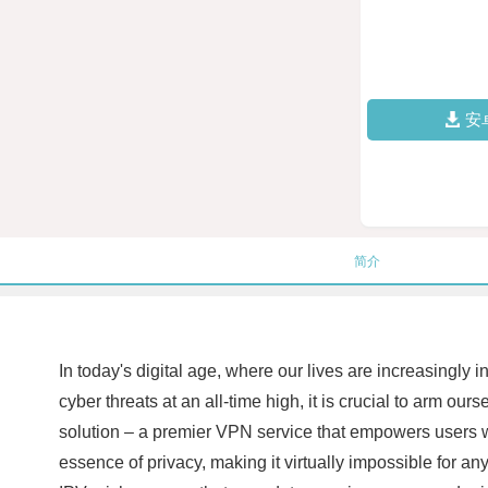
安
简介
In today's digital age, where our lives are increasingly
cyber threats at an all-time high, it is crucial to arm ou
solution – a premier VPN service that empowers users wi
essence of privacy, making it virtually impossible for a