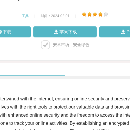
工具
|
时间：2024-02-01
|
卓下载
苹果下载
安卓市场，安全绿色
 intertwined with the internet, ensuring online security and pre
rselves with the right tools to protect our valuable data and browsi
th enhanced online security and the freedom to access the inter
nyone to track your online activities. By establishing an encrypt