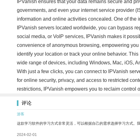
IPVanish ensures that your data remains secure and privat
governments, and even your internet service provider (
information and online activities concealed. One of the 
IPVanish servers located worldwide, you can bypass regi
social media, or VoIP services, IPVanish makes it possib
convenience of anonymous browsing, empowering you to e
identify your location or track your online behavior. Th
wide range of devices, including Windows, Mac, iOS, Andro
With just a few clicks, you can connect to IPVanish serv
for online security, privacy, and access to restricted c
restrictions, IPVanish empowers you to reclaim control ov
评论
游客
这款学习软件的学习方式非常灵活，可以根据自己的需求选择学习方式。
2024-02-01