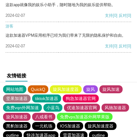
这款app就像我的娱乐小助手，随时随地为我的娱乐提供帮助。
2024-02-07
支持
[0]
反对
[0]
游客
这款加速器VPM应用程序已经为我们带来了无限的隐私保护和自由。
2024-02-07
支持
[0]
反对
[0]
友情链接
网站地图
QuickQ
旋风加速度器
旋风
旋风加速
坚果加速器
tiktok加速器
狗急加速器官网
免费vqn外网加速
小蓝鸟
优途加速器官网
风驰加速器
旋风加速器
八戒看书
免费vps加速器外网苹果版
黑豹加速器
一元机场
IOS加速器
旋风加速度器
outline
快连加速器app
雷霆加器速
outline