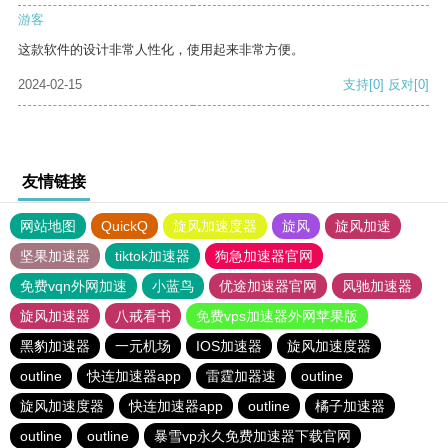
游客
这款软件的设计非常人性化，使用起来非常方便。
2024-02-15
支持
[0]
反对
[0]
友情链接
网站地图
QuickQ
旋风加速度器
旋风
旋风加速
坚果加速器
tiktok加速器
狗急加速器官网
免费vqn外网加速
小蓝鸟
优途加速器官网
风驰加速器
旋风加速器
八戒看书
免费vps加速器外网苹果版
黑豹加速器
一元机场
IOS加速器
旋风加速度器
outline
快连加速器app
雷霆加器速
outline
旋风加速度器
快连加速器app
outline
橘子加速器
outline
outline
暴雪vp永久免费加速器下载官网