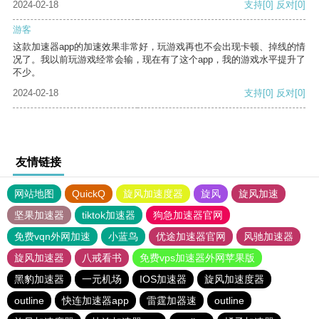
2024-02-18
支持
[0]
反对
[0]
游客
这款加速器app的加速效果非常好，玩游戏再也不会出现卡顿、掉线的情
况了。我以前玩游戏经常会输，现在有了这个app，我的游戏水平提升了
不少。
2024-02-18
支持
[0]
反对
[0]
友情链接
网站地图
QuickQ
旋风加速度器
旋风
旋风加速
坚果加速器
tiktok加速器
狗急加速器官网
免费vqn外网加速
小蓝鸟
优途加速器官网
风驰加速器
旋风加速器
八戒看书
免费vps加速器外网苹果版
黑豹加速器
一元机场
IOS加速器
旋风加速度器
outline
快连加速器app
雷霆加器速
outline