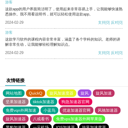
游客
这款app的用户界面简洁明了，使用起来非常容易上手，让我能够快速熟
悉操作。我不用看说明书，就可以轻松使用这款app。
2024-02-29
支持
[0]
反对
[0]
游客
这款学习软件的课程内容非常丰富，涵盖了各个学科的知识。老师的讲
解非常生动，让我能够轻松理解知识点。
2024-02-29
支持
[0]
反对
[0]
友情链接
网站地图
QuickQ
旋风加速度器
旋风
旋风加速
坚果加速器
tiktok加速器
狗急加速器官网
免费vqn外网加速
小蓝鸟
优途加速器官网
风驰加速器
旋风加速器
八戒看书
免费vps加速器外网苹果版
黑豹加速器
一元机场
IOS加速器
旋风加速度器