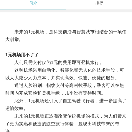
简介
排行
未来的1元机场，是科技前沿与智慧城市相结合的一项伟
大创举。
1元机场用不了了
人们只需支付仅为1元的费用即可登机旅行。
这种机场采用自动化、智能化和无人化的技术手段，可
以大大减少人力成本，并实现高效、快速、便捷的服务。
通过人脸识别、指纹支付等高科技手段，乘客可以在短
时间内完成安检和登机手续，几乎没有等待时间。
此外，1元机场还引入了自主驾驶飞行器，进一步提高了
运输效率。
未来的1元机场正逐渐改变传统机场的模式，为人们带来
了更为实惠和便捷的航空旅行体验，显现出科技带来的奇
迹。