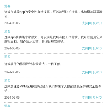
游客
这款加速器app的安全性有待提高，可以加强防护措施，比如增加双重验
证。
2024-03-05
支持
[0]
反对
[0]
游客
这款app的功能非常强大，可以满足我所有的工作需求。我可以使用它来
编辑文档、制作演示文稿、管理日程安排等。
2024-03-05
支持
[0]
反对
[0]
游客
这款软件的界面设计非常简洁，一目了然。
2024-03-05
支持
[0]
反对
[0]
游客
这款加速器VPM应用程序已经为我们带来了无限的隐私保护和安全性保
护。
2024-03-05
支持
[0]
反对
[0]
游客