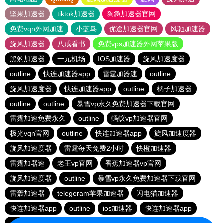
坚果加速器
tiktok加速器
狗急加速器官网
免费vqn外网加速
小蓝鸟
优途加速器官网
风驰加速器
旋风加速器
八戒看书
免费vps加速器外网苹果版
黑豹加速器
一元机场
IOS加速器
旋风加速度器
outline
快连加速器app
雷霆加器速
outline
旋风加速度器
快连加速器app
outline
橘子加速器
outline
outline
暴雪vp永久免费加速器下载官网
雷霆加速免费永久
outline
蚂蚁vp加速器官网
极光vqn官网
outline
快连加速器app
旋风加速度器
旋风加速度器
雷霆每天免费2小时
快橙加速器
雷霆加器速
老王vp官网
香蕉加速器vp官网
旋风加速度器
outline
暴雪vp永久免费加速器下载官网
雷轰加速器
telegeram苹果加速器
闪电猫加速器
快连加速器app
outline
ios加速器
快连加速器app