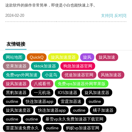
这款软件的操作非常简单，即使是小白也能快速上手。
2024-02-20
支持
[0]
反对
[0]
友情链接
网站地图
QuickQ
旋风加速度器
旋风
旋风加速
坚果加速器
tiktok加速器
狗急加速器官网
免费vqn外网加速
小蓝鸟
优途加速器官网
风驰加速器
旋风加速器
八戒看书
免费vps加速器外网苹果版
黑豹加速器
一元机场
IOS加速器
旋风加速度器
outline
快连加速器app
雷霆加器速
outline
旋风加速度器
快连加速器app
outline
橘子加速器
outline
outline
暴雪vp永久免费加速器下载官网
雷霆加速免费永久
outline
蚂蚁vp加速器官网