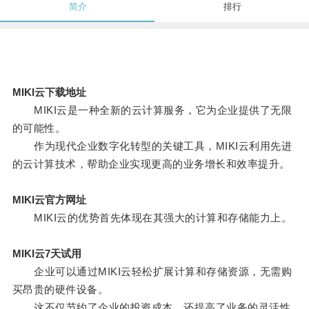
简介
排行
MIKI云下载地址
MIKI云是一种全新的云计算服务，它为企业提供了无限
的可能性。
作为现代企业数字化转型的关键工具，MIKI云利用先进
的云计算技术，帮助企业实现更高的业务增长和效率提升。
MIKI云官方网址
MIKI云的优势首先体现在其强大的计算和存储能力上。
MIKI云7天试用
企业可以通过MIKI云轻松扩展计算和存储资源，无需购
买昂贵的硬件设备。
这不仅节约了企业的投资成本，还提高了业务的灵活性