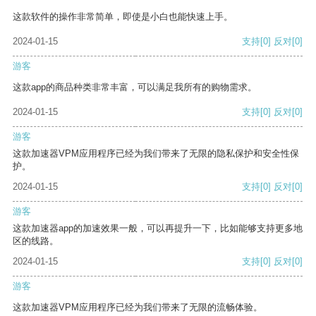
这款软件的操作非常简单，即使是小白也能快速上手。
2024-01-15
支持
[0]
反对
[0]
游客
这款app的商品种类非常丰富，可以满足我所有的购物需求。
2024-01-15
支持
[0]
反对
[0]
游客
这款加速器VPM应用程序已经为我们带来了无限的隐私保护和安全性保
护。
2024-01-15
支持
[0]
反对
[0]
游客
这款加速器app的加速效果一般，可以再提升一下，比如能够支持更多地
区的线路。
2024-01-15
支持
[0]
反对
[0]
游客
这款加速器VPM应用程序已经为我们带来了无限的流畅体验。