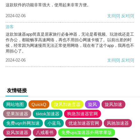
这款软件的功能非常强大，使用起来非常方便。
2024-02-06
支持
[0]
反对
[0]
游客
这款加速器app简直是居家旅行必备神器，无论是看视频、玩游戏还是工
作办公，都能畅享高速网络，再也不用担心网速卡顿了。以前出差的时
候，经常因为网速慢而无法正常使用网络，现在有了这个app，我再也不
用担心了。
2024-02-06
支持
[0]
反对
[0]
友情链接
网站地图
QuickQ
旋风加速度器
旋风
旋风加速
坚果加速器
tiktok加速器
狗急加速器官网
免费vqn外网加速
小蓝鸟
优途加速器官网
风驰加速器
旋风加速器
八戒看书
免费vps加速器外网苹果版