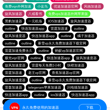
免费vqn外网加速
小蓝鸟
优途加速器官网
风驰加速器
旋风加速器
八戒看书
免费vps加速器外网苹果版
黑豹加速器
一元机场
IOS加速器
旋风加速度器
outline
快连加速器app
雷霆加器速
outline
旋风加速度器
快连加速器app
outline
橘子加速器
outline
outline
暴雪vp永久免费加速器下载官网
雷霆加速免费永久
outline
蚂蚁vp加速器官网
极光vqn官网
outline
快连加速器app
旋风加速度器
旋风加速度器
雷霆每天免费2小时
快橙加速器
雷霆加器速
老王vp官网
香蕉加速器vp官网
旋风加速度器
outline
暴雪vp永久免费加速器下载官网
雷轰加速器
telegeram苹果加速器
闪电猫加速器
快连加速器app
outline
ios加速器
快连加速器app
outline
tyl加速器官网
极光加速器官网
旋风加速度器
永久免费使用的加速器
下载